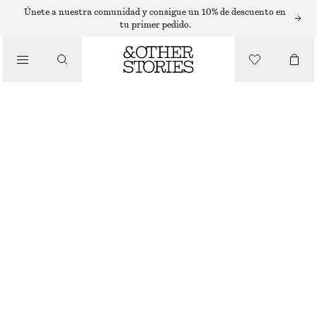
Únete a nuestra comunidad y consigue un 10% de descuento en
tu primer pedido.
/
BIKINIS
FLORAL PRINT BIKINI BRIEFS
€ 19
/
BAÑADORES
AGOTADO
/
ROPA
BLUE FLORALS
34
36
38
40
42
44