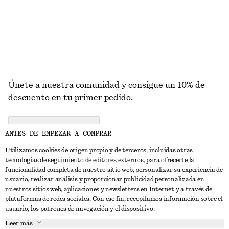
€ 149
€ 119
EXPLORAR BAÑADORES
Únete a nuestra comunidad y consigue un 10% de
descuento en tu primer pedido.
CREATE ACCOUNT
ANTES DE EMPEZAR A COMPRAR
Utilizamos cookies de origen propio y de terceros, incluidas otras
tecnologías de seguimiento de editores externos, para ofrecerte la
PONTE EN CONTACTO CON NOSOTROS
funcionalidad completa de nuestro sitio web, personalizar su experiencia de
usuario, realizar análisis y proporcionar publicidad personalizada en
Contacta con nosotros
Instagram
nuestros sitios web, aplicaciones y newsletters en Internet y a través de
ATENCIÓN AL CLIENTE
plataformas de redes sociales. Con ese fin, recopilamos información sobre el
Localizador de tiendas
Pinterest
usuario, los patrones de navegación y el dispositivo.
Pago
ACERCA DE
Filiales
Facebook
Leer más