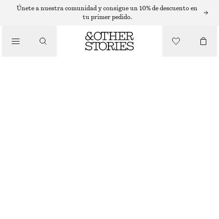
SLEEVELESS TOPS
Únete a nuestra comunidad y consigue un 10% de descuento en
tu primer pedido.
/
TOPS Y CAMISETAS
TOP CON DETALLES DE VOLANTES
€ 89
/
ROPA
ROSA BRILLANTE
XS
S
M
L
Guía de tallas
TALLA