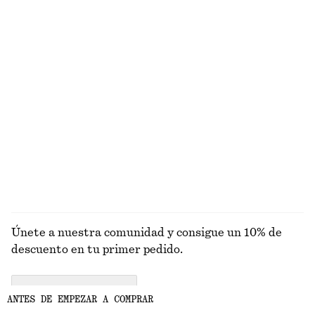
+
7
Top de punto drapeado
Chaqueta de silueta cuadrada
€ 99
€ 129
Nuevo
Blusa fruncida de crepé
Blusa de lino y cintura fruncida con nido de abeja
€ 79
€ 89
EXPLORAR TOPS Y CAMISETAS
Únete a nuestra comunidad y consigue un 10% de
descuento en tu primer pedido.
CREATE ACCOUNT
ANTES DE EMPEZAR A COMPRAR