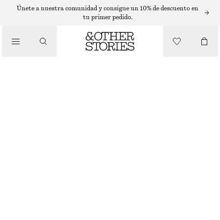
PANTALONES CORTOS
Únete a nuestra comunidad y consigue un 10% de descuento en
tu primer pedido.
/
PANTALONES
PANTALONES CORTOS VAQUEROS DE LARGO A LA RODILLA
€ 49
€ 79
ÚLTIMA OPORTUNIDAD
/
ROPA
CRUDO
32
34
36
38
40
42
44