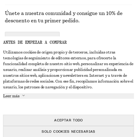
Únete a nuestra comunidad y consigue un 10% de
descuento en tu primer pedido.
CREATE ACCOUNT
ANTES DE EMPEZAR A COMPRAR
Utilizamos cookies de origen propio y de terceros, incluidas otras
tecnologías de seguimiento de editores externos, para ofrecerte la
PONTE EN CONTACTO CON NOSOTROS
funcionalidad completa de nuestro sitio web, personalizar su experiencia de
usuario, realizar análisis y proporcionar publicidad personalizada en
Contacta con nosotros
Instagram
nuestros sitios web, aplicaciones y newsletters en Internet y a través de
ATENCIÓN AL CLIENTE
plataformas de redes sociales. Con ese fin, recopilamos información sobre el
Localizador de tiendas
Pinterest
usuario, los patrones de navegación y el dispositivo.
Pago
ACERCA DE
Filiales
Facebook
Leer más
Tarjeta regalo
Sobre nosotros
Empleo
YouTube
Entrega
Fase de creación
Prensa
TikTok
Devolución y reembolso
ACEPTAR TODO
Derecho de desistimiento
SOLO COOKIES NECESARIAS
Preguntas frecuentes