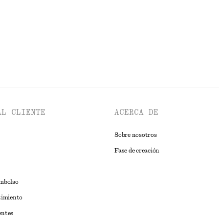
EXPLORAR CHAQUETAS Y ABRIGOS
AL CLIENTE
ACERCA DE
Sobre nosotros
Fase de creación
embolso
timiento
entes