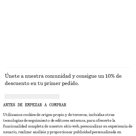
UTENSILIOS
LABIOS
OJOS Y CEJAS
UÑAS
Únete a nuestra comunidad y consigue un 10% de
descuento en tu primer pedido.
CREATE ACCOUNT
ANTES DE EMPEZAR A COMPRAR
Utilizamos cookies de origen propio y de terceros, incluidas otras
tecnologías de seguimiento de editores externos, para ofrecerte la
PONTE EN CONTACTO CON NOSOTROS
funcionalidad completa de nuestro sitio web, personalizar su experiencia de
usuario, realizar análisis y proporcionar publicidad personalizada en