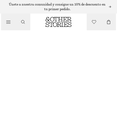
Únete a nuestra comunidad y consigue un 10% de descuento en
tu primer pedido.
/
CUIDADO CORPORAL
LOCIÓN DE MANOS ARABESQUE WOOD
€ 12
250 ML | € 48 / 1 L
/
ARABESQUE WOOD
+
10
BELLEZA
ELIGE TALLA
Encontrar en tienda