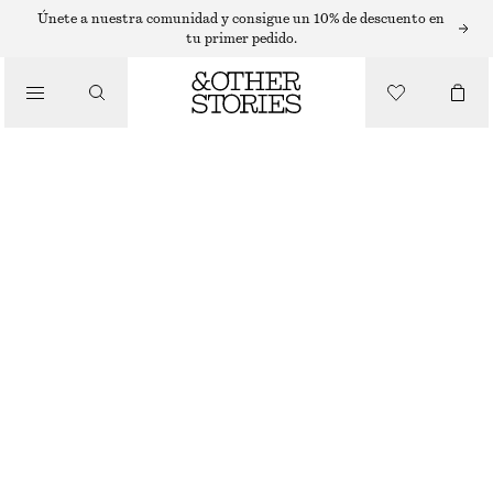
Únete a nuestra comunidad y consigue un 10% de descuento en
tu primer pedido.
/
CUIDADO CORPORAL
LOCIÓN PARA MANOS PINK NOON
€ 12
250 ML | € 48 / 1 L
/
PINK NOON
+
10
BELLEZA
ELIGE TALLA
Encontrar en tienda