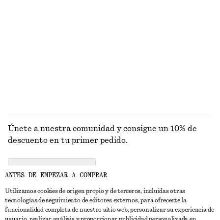
UTENSILIOS
LABIOS
OJOS Y CEJAS
UÑAS
Únete a nuestra comunidad y consigue un 10% de
descuento en tu primer pedido.
CREATE ACCOUNT
ANTES DE EMPEZAR A COMPRAR
Utilizamos cookies de origen propio y de terceros, incluidas otras
tecnologías de seguimiento de editores externos, para ofrecerte la
PONTE EN CONTACTO CON NOSOTROS
funcionalidad completa de nuestro sitio web, personalizar su experiencia de
usuario, realizar análisis y proporcionar publicidad personalizada en