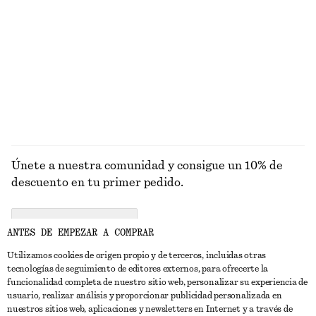
PRENDAS DE
VESTIDOS
ACCESORIOS
CHAQUETAS Y
PUNTO
ABRIGOS
Únete a nuestra comunidad y consigue un 10% de
descuento en tu primer pedido.
CREATE ACCOUNT
ANTES DE EMPEZAR A COMPRAR
Utilizamos cookies de origen propio y de terceros, incluidas otras
tecnologías de seguimiento de editores externos, para ofrecerte la
PONTE EN CONTACTO CON NOSOTROS
funcionalidad completa de nuestro sitio web, personalizar su experiencia de
usuario, realizar análisis y proporcionar publicidad personalizada en
Contacta con nosotros
Instagram
nuestros sitios web, aplicaciones y newsletters en Internet y a través de