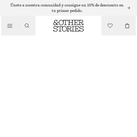
SUÉTERES
Únete a nuestra comunidad y consigue un 10% de descuento en
tu primer pedido.
/
PRENDAS DE PUNTO
CHALECO DE PUNTO TIPO SUÉTER
€ 59
/
ROPA
AZUL MARINO
XS
S
M
L
Guía de tallas
TALLA