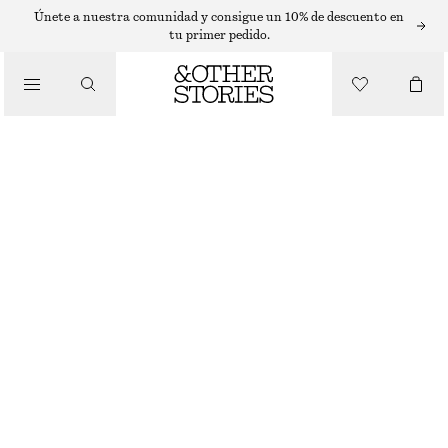
T-SHIRTS
Únete a nuestra comunidad y consigue un 10% de descuento en
tu primer pedido.
/
TOPS Y CAMISETAS
CAMISETA CON DETALLE DE NUDO
€ 19
€ 29
ÚLTIMA OPORTUNIDAD
/
ROPA
BLANCO
XS
S
M
L