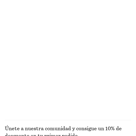
Camiseta de cuello redondo
Top drapeado
€ 15
€ 22
€ 19
€ 49
Última oportunidad
Última oportunidad
Alpaca-lana
+
1
Blusa con frontal cruzado
Top drapeado con cuello chal
€ 55
€ 79
€ 25
€ 49
Última oportunidad
Última oportunidad
Pantalones cortos tipo sastre de lino
Camiseta de tirantes de canalé
€ 69
€ 22
Nuevo
+
1
EXPLORAR TOPS Y CAMISETAS
Únete a nuestra comunidad y consigue un 10% de