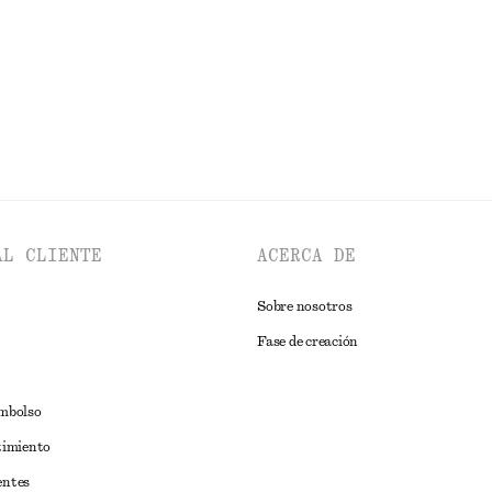
EXPLORAR TOPS Y CAMISETAS
AL CLIENTE
ACERCA DE
Sobre nosotros
Fase de creación
embolso
timiento
entes