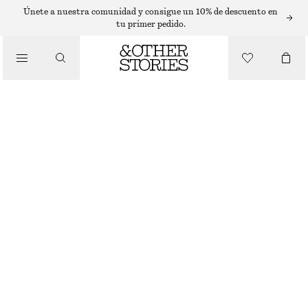
VESTIDOS LARGOS
Únete a nuestra comunidad y consigue un 10% de descuento en
tu primer pedido.
/
VESTIDOS
VESTIDO LARGO DE ENCAJE
€ 59
€ 149
/
ÚLTIMA OPORTUNIDAD
ROPA
BLANCO
XS
S
M
L