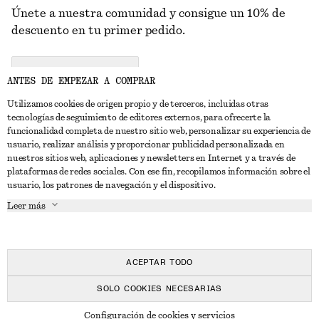
Únete a nuestra comunidad y consigue un 10% de
descuento en tu primer pedido.
CREATE ACCOUNT
ANTES DE EMPEZAR A COMPRAR
Utilizamos cookies de origen propio y de terceros, incluidas otras
tecnologías de seguimiento de editores externos, para ofrecerte la
PONTE EN CONTACTO CON NOSOTROS
funcionalidad completa de nuestro sitio web, personalizar su experiencia de
usuario, realizar análisis y proporcionar publicidad personalizada en
Contacta con nosotros
Instagram
nuestros sitios web, aplicaciones y newsletters en Internet y a través de
ATENCIÓN AL CLIENTE
plataformas de redes sociales. Con ese fin, recopilamos información sobre el
Localizador de tiendas
Pinterest
usuario, los patrones de navegación y el dispositivo.
Pago
ACERCA DE
Filiales
Facebook
Leer más
Tarjeta regalo
Sobre nosotros
Empleo
YouTube
Entrega
Fase de creación
Prensa
TikTok
Devolución y reembolso
ACEPTAR TODO
Derecho de desistimiento
SOLO COOKIES NECESARIAS
Preguntas frecuentes
© 2026 & OTHER STORIES
Configuración de cookies y servicios