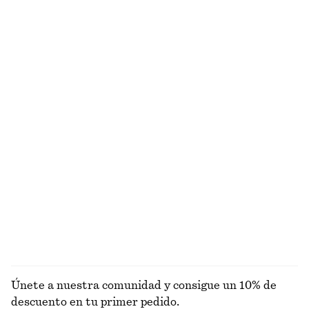
Camiseta de algodón de silueta cuadrada
Top fruncido
€ 25
€ 22
100% algodón orgánico
+
5
Vestido drapeado cruzado en la cintura
Camiseta recortada fruncida
€ 89
€ 59
Nuevo
Camisa de popelina de algodón con cordón de ajuste
Traje de baño de escote cuadrado
€ 79
€ 59
Alpaca-lana
EXPLORAR VESTIDOS
Únete a nuestra comunidad y consigue un 10% de
descuento en tu primer pedido.