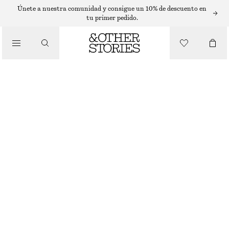
VESTIDOS LARGOS
Únete a nuestra comunidad y consigue un 10% de descuento en
tu primer pedido.
/
VESTIDOS
VESTIDO FRUNCIDO DE ALGODÓN
€ 119
/
ROPA
NEGRO
XS
S
M
L
Guía de tallas
TALLA