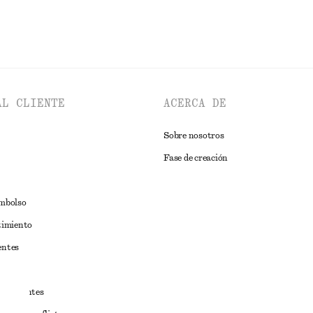
AL CLIENTE
ACERCA DE
Sobre nosotros
Fase de creación
embolso
timiento
entes
estudiantes