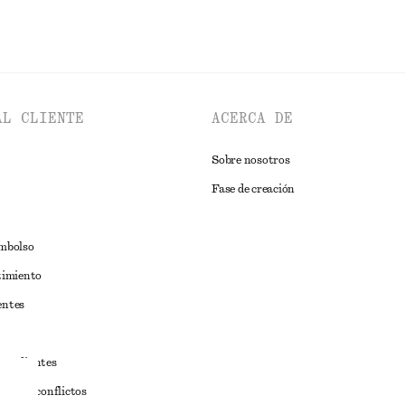
AL CLIENTE
ACERCA DE
Sobre nosotros
Fase de creación
embolso
timiento
entes
estudiantes
iva de conflictos