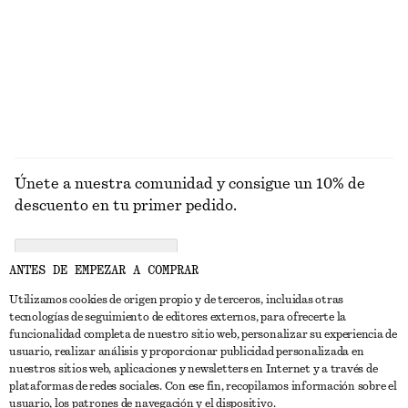
Conjunto de brazaletes
Sandalias de piel con tiras anchas cruzadas
€ 39
€ 99
EXPLORAR SANDALIAS
Únete a nuestra comunidad y consigue un 10% de
descuento en tu primer pedido.
CREATE ACCOUNT
ANTES DE EMPEZAR A COMPRAR
Utilizamos cookies de origen propio y de terceros, incluidas otras
tecnologías de seguimiento de editores externos, para ofrecerte la
PONTE EN CONTACTO CON NOSOTROS
funcionalidad completa de nuestro sitio web, personalizar su experiencia de
usuario, realizar análisis y proporcionar publicidad personalizada en
Contacta con nosotros
Instagram
nuestros sitios web, aplicaciones y newsletters en Internet y a través de
ATENCIÓN AL CLIENTE
plataformas de redes sociales. Con ese fin, recopilamos información sobre el
Localizador de tiendas
Pinterest
usuario, los patrones de navegación y el dispositivo.