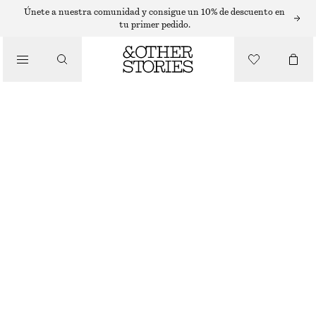
SANDALIAS PLANAS
Únete a nuestra comunidad y consigue un 10% de descuento en
tu primer pedido.
/
SANDALIAS
SANDALIAS DE PIEL CON TIRA TRASERA
€ 119
/
ZAPATOS
MARRÓN
35
36
37
38
39
40
41
42
Guía de tallas
TALLA