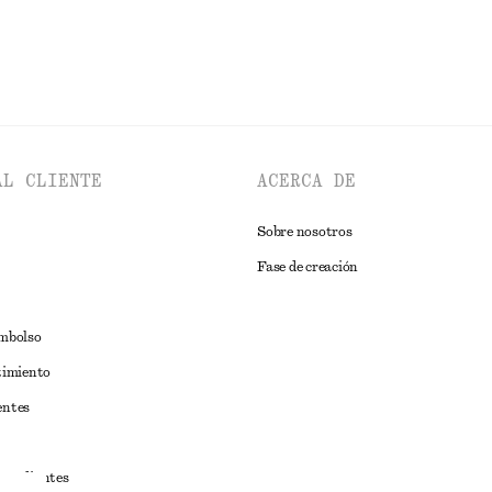
AL CLIENTE
ACERCA DE
Sobre nosotros
Fase de creación
embolso
timiento
entes
estudiantes