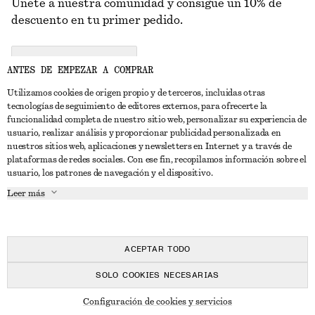
Únete a nuestra comunidad y consigue un 10% de
descuento en tu primer pedido.
CREATE ACCOUNT
ANTES DE EMPEZAR A COMPRAR
Utilizamos cookies de origen propio y de terceros, incluidas otras
tecnologías de seguimiento de editores externos, para ofrecerte la
PONTE EN CONTACTO CON NOSOTROS
funcionalidad completa de nuestro sitio web, personalizar su experiencia de
usuario, realizar análisis y proporcionar publicidad personalizada en
Contacta con nosotros
Instagram
nuestros sitios web, aplicaciones y newsletters en Internet y a través de
ATENCIÓN AL CLIENTE
plataformas de redes sociales. Con ese fin, recopilamos información sobre el
Localizador de tiendas
Pinterest
usuario, los patrones de navegación y el dispositivo.
Pago
ACERCA DE
Filiales
Facebook
Leer más
Tarjeta regalo
Sobre nosotros
Empleo
YouTube
Entrega
Fase de creación
Prensa
TikTok
Devolución y reembolso
ACEPTAR TODO
Derecho de desistimiento
SOLO COOKIES NECESARIAS
Preguntas frecuentes
© 2026 & OTHER STORIES
Configuración de cookies y servicios
Guía de tallas