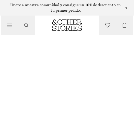
SASTRERÍA Y CHALECOS
Únete a nuestra comunidad y consigue un 10% de descuento en
tu primer pedido.
CHALECO DE LINO
€ 49
€ 69
/
ROPA
ÚLTIMA OPORTUNIDAD
ROSA
32
34
36
38
40
42
44