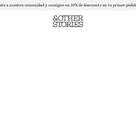
ete a nuestra comunidad y consigue un 10% de descuento en tu primer pedid
DELINEADOR LABIAL ROUGE ICON
1.21 G | € 12 396.69 / 1 KG
ROUGE ICON
ELIGE TALLA
Encontrar en tienda