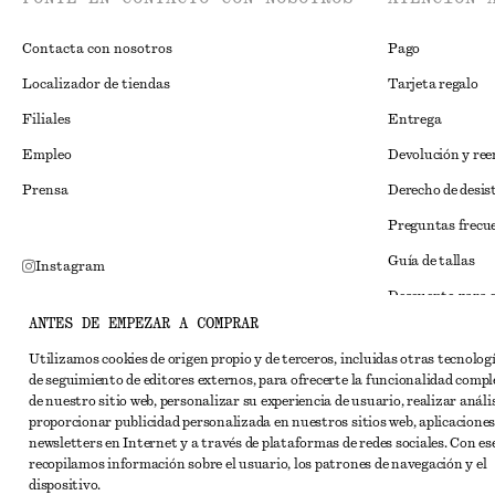
Contacta con nosotros
Pago
Localizador de tiendas
Tarjeta regalo
Filiales
Entrega
Empleo
Devolución y re
Prensa
Derecho de desis
Preguntas frecu
Guía de tallas
Instagram
Descuento para 
Pinterest
ANTES DE EMPEZAR A COMPRAR
Solución alternat
Facebook
Utilizamos cookies de origen propio y de terceros, incluidas otras tecnolog
Términos y condi
YouTube
de seguimiento de editores externos, para ofrecerte la funcionalidad compl
de nuestro sitio web, personalizar su experiencia de usuario, realizar anális
Términos y cond
TikTok
proporcionar publicidad personalizada en nuestros sitios web, aplicaciones
Cookies y compar
newsletters en Internet y a través de plataformas de redes sociales. Con ese
recopilamos información sobre el usuario, los patrones de navegación y el
Configuración de
dispositivo.