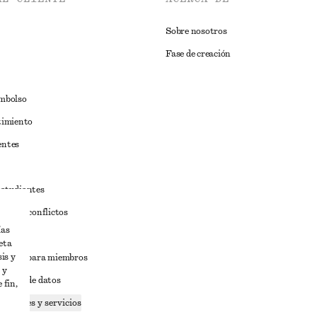
Sobre nosotros
Fase de creación
embolso
timiento
entes
estudiantes
iva de conflictos
ías
ciones
eta
is y
iciones para miembros
 y
tición de datos
 fin,
 cookies y servicios