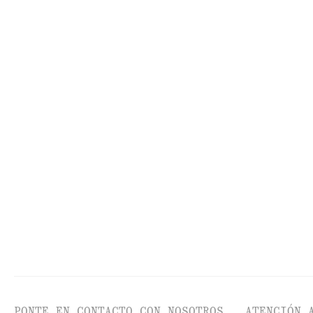
TODO EL MAQUILLAJE
UT
PONTE EN CONTACTO CON NOSOTROS
ATENCIÓN 