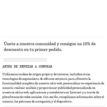
Únete a nuestra comunidad y consigue un 10% de
descuento en tu primer pedido.
CREATE ACCOUNT
ANTES DE EMPEZAR A COMPRAR
Utilizamos cookies de origen propio y de terceros, incluidas otras
tecnologías de seguimiento de editores externos, para ofrecerte la
PONTE EN CONTACTO CON NOSOTROS
funcionalidad completa de nuestro sitio web, personalizar su experiencia de
usuario, realizar análisis y proporcionar publicidad personalizada en
Contacta con nosotros
Instagram
nuestros sitios web, aplicaciones y newsletters en Internet y a través de
ATENCIÓN AL CLIENTE
plataformas de redes sociales. Con ese fin, recopilamos información sobre el
Localizador de tiendas
Pinterest
usuario, los patrones de navegación y el dispositivo.
Pago
ACERCA DE