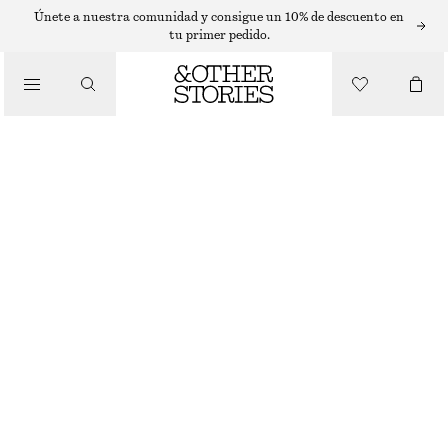
Únete a nuestra comunidad y consigue un 10% de descuento en
tu primer pedido.
MAQUILLAJE
/
RIBBON REVEAL COLORETE LÍQUIDO
BELLEZA
€ 5
€ 22
13.4 ML | € 373.13 / 1 L
AGOTADO
RIBBON REVEAL
ELIGE TALLA