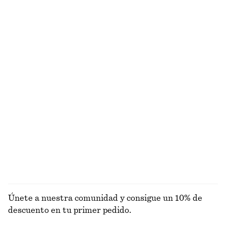
€ 39
€ 79
€ 35
€ 69
Última oportunidad
Última oportunidad
Camiseta de tirantes ajustada
Pantalones cortos tipo sastre de lino
€ 10
€ 19
€ 45
€ 69
Última oportunidad
Última oportunidad
+
1
Camisa con estampado floral y lazo en la espalda
Camiseta ajustada
€ 29
€ 59
€ 15
€ 39
Última oportunidad
PRECIO MÁS BAJO ÚLTIMOS 30 DÍAS:
€ 19
Última oportunidad
EXPLORAR TOPS Y CAMISETAS
Únete a nuestra comunidad y consigue un 10% de
descuento en tu primer pedido.