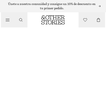
T-SHIRTS
Únete a nuestra comunidad y consigue un 10% de descuento en
tu primer pedido.
/
TOPS Y CAMISETAS
TOP DE PUNTO DE CANALÉ
€ 35
€ 59
ÚLTIMA OPORTUNIDAD
/
ROPA
AMARILLO
XS
S
M
L