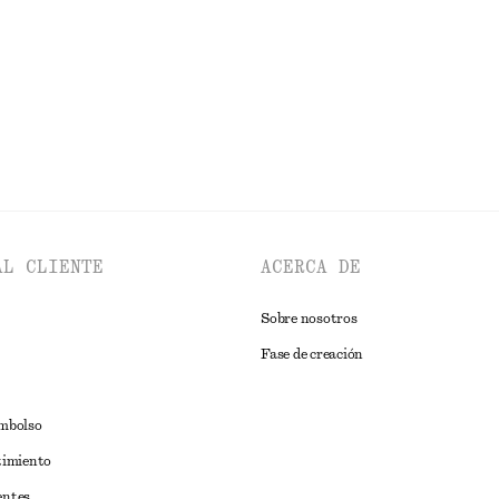
AL CLIENTE
ACERCA DE
Sobre nosotros
Fase de creación
embolso
timiento
entes