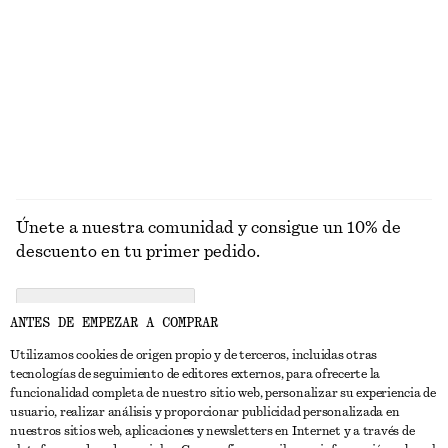
TODO EL
UTENSILIOS
OJOS Y CEJAS
UÑAS
MAQUILLAJE
Únete a nuestra comunidad y consigue un 10% de
descuento en tu primer pedido.
CREATE ACCOUNT
ANTES DE EMPEZAR A COMPRAR
Utilizamos cookies de origen propio y de terceros, incluidas otras
tecnologías de seguimiento de editores externos, para ofrecerte la
PONTE EN CONTACTO CON NOSOTROS
funcionalidad completa de nuestro sitio web, personalizar su experiencia de
usuario, realizar análisis y proporcionar publicidad personalizada en
Contacta con nosotros
Instagram
nuestros sitios web, aplicaciones y newsletters en Internet y a través de
ATENCIÓN AL CLIENTE