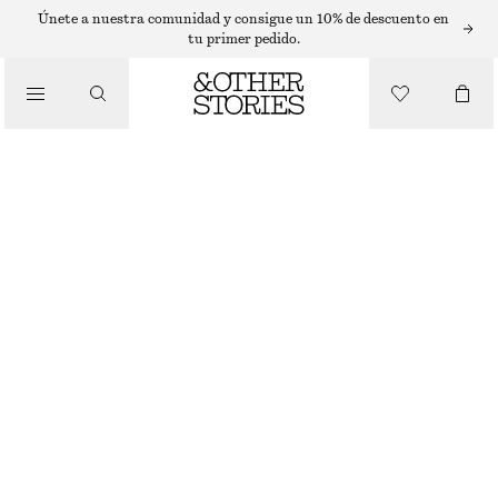
LABIOS
Únete a nuestra comunidad y consigue un 10% de descuento en
tu primer pedido.
/
MAQUILLAJE
LÁPIZ DE LABIOS MATE FLORAL FOCUS
/
€ 22
BELLEZA
3.7 G | € 5 945.95 / 1 KG
FLORAL FOCUS
+
14
ELIGE TALLA
Encontrar en tienda