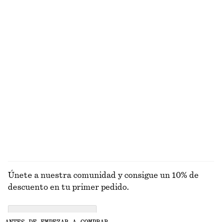
+
10
Camiseta de tirantes de canalé
Bolso de hombro de paja con ribetes de piel
€ 12
€ 22
€ 55
€ 89
Última oportunidad
Última oportunidad
Sandalias de tiras con tacón ancho
Vestido midi con escote redondo
€ 99
€ 35
€ 89
Última oportunidad
+
1
EXPLORAR ZAPATILLAS DEPORTIVAS
Únete a nuestra comunidad y consigue un 10% de
descuento en tu primer pedido.
CREATE ACCOUNT