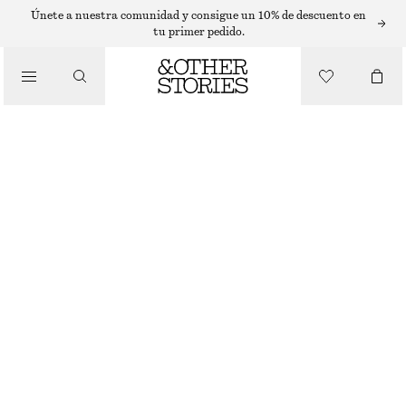
Únete a nuestra comunidad y consigue un 10% de descuento en
tu primer pedido.
/
ZAPATILLAS DEPORTIVAS
ZAPATILLAS DEPORTIVAS NEW BALANCE 327
€ 79
€ 130
AGOTADO
/
GRIS
ZAPATOS
36
37
38
38.5
39.5
40.5