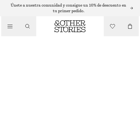
CÁRDIGANS
Únete a nuestra comunidad y consigue un 10% de descuento en
tu primer pedido.
/
PRENDAS DE PUNTO
CÁRDIGAN DE ALGODÓN EN PUNTO ABIERTO
€ 59
/
ROPA
BLANCO ROTO
XS
S
M
L
Guía de tallas
TALLA