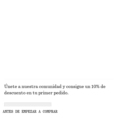
EXPLORA OTRAS COLECCIONES
PRENDAS DE
VESTIDOS
ACCESORIOS
CHAQUETAS Y
PUNTO
ABRIGOS
Únete a nuestra comunidad y consigue un 10% de
descuento en tu primer pedido.
CREATE ACCOUNT
ANTES DE EMPEZAR A COMPRAR