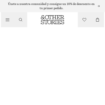
VESTIDOS LARGOS
Únete a nuestra comunidad y consigue un 10% de descuento en
tu primer pedido.
/
VESTIDOS
VESTIDO LARGO DE MANGA CORTA
€ 89
€ 119
/
ÚLTIMA OPORTUNIDAD
ROPA
MARRÓN OSCURO
32
34
36
38
40
42
44