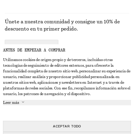
Únete a nuestra comunidad y consigue un 10% de
descuento en tu primer pedido.
CREATE ACCOUNT
ANTES DE EMPEZAR A COMPRAR
Utilizamos cookies de origen propio y de terceros, incluidas otras
tecnologías de seguimiento de editores externos, para ofrecerte la
PONTE EN CONTACTO CON NOSOTROS
funcionalidad completa de nuestro sitio web, personalizar su experiencia de
usuario, realizar análisis y proporcionar publicidad personalizada en
Contacta con nosotros
Instagram
nuestros sitios web, aplicaciones y newsletters en Internet y a través de
ATENCIÓN AL CLIENTE
plataformas de redes sociales. Con ese fin, recopilamos información sobre el
Localizador de tiendas
Pinterest
usuario, los patrones de navegación y el dispositivo.
Pago
ACERCA DE
Filiales
Facebook
Leer más
Tarjeta regalo
Sobre nosotros
Empleo
YouTube
Entrega
Fase de creación
Prensa
TikTok
Devolución y reembolso
ACEPTAR TODO
Derecho de desistimiento