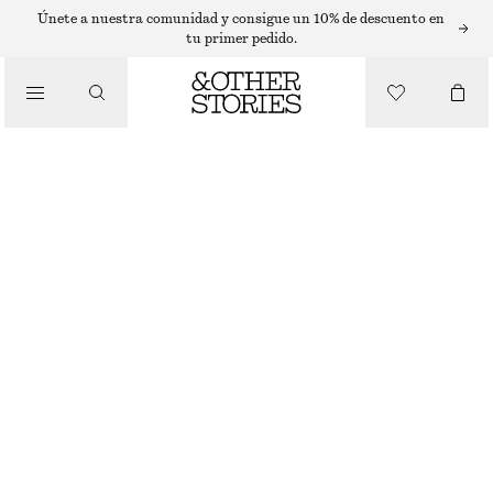
PANTALONES CORTOS
Únete a nuestra comunidad y consigue un 10% de descuento en
tu primer pedido.
/
PANTALONES
PANTALONES CORTOS VAQUEROS RELAXED FIT
€ 45
€ 69
ÚLTIMA OPORTUNIDAD
/
ROPA
AZUL MEDIO
32
34
36
38
40
42
44