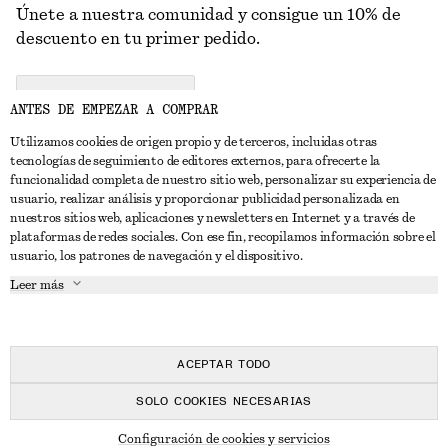
Únete a nuestra comunidad y consigue un 10% de
descuento en tu primer pedido.
CREATE ACCOUNT
ANTES DE EMPEZAR A COMPRAR
Utilizamos cookies de origen propio y de terceros, incluidas otras
tecnologías de seguimiento de editores externos, para ofrecerte la
PONTE EN CONTACTO CON NOSOTROS
funcionalidad completa de nuestro sitio web, personalizar su experiencia de
usuario, realizar análisis y proporcionar publicidad personalizada en
Contacta con nosotros
Instagram
nuestros sitios web, aplicaciones y newsletters en Internet y a través de
ATENCIÓN AL CLIENTE
plataformas de redes sociales. Con ese fin, recopilamos información sobre el
Localizador de tiendas
Pinterest
usuario, los patrones de navegación y el dispositivo.
Pago
ACERCA DE
Filiales
Facebook
Leer más
Tarjeta regalo
Sobre nosotros
Empleo
YouTube
Entrega
Fase de creación
Prensa
TikTok
Devolución y reembolso
ACEPTAR TODO
Derecho de desistimiento
SOLO COOKIES NECESARIAS
Preguntas frecuentes
© 2026 & OTHER STORIES
Configuración de cookies y servicios