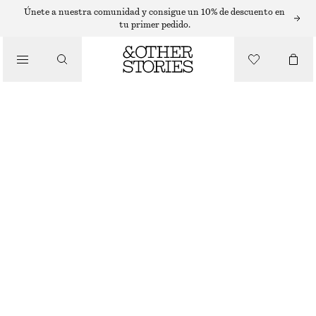
PANTALONES CORTOS
Únete a nuestra comunidad y consigue un 10% de descuento en
tu primer pedido.
/
PANTALONES
PANTALONES CORTOS VAQUEROS RELAXED FIT
€ 69
/
ROPA
BLANCO ROTO
32
34
36
38
40
42
44
Guía de tallas
TALLA