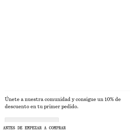
Camiseta de tirantes de canalé en algodón
Pantalones cortos tipo sastre de lino
€ 22
€ 69
Nuevo
+
1
+
1
Minivestido de lino
Camiseta de tirantes de seda
€ 79
€ 89
Nuevo
100% seda
100% lino
EXPLORAR PANTALONES
Únete a nuestra comunidad y consigue un 10% de
descuento en tu primer pedido.
CREATE ACCOUNT
ANTES DE EMPEZAR A COMPRAR