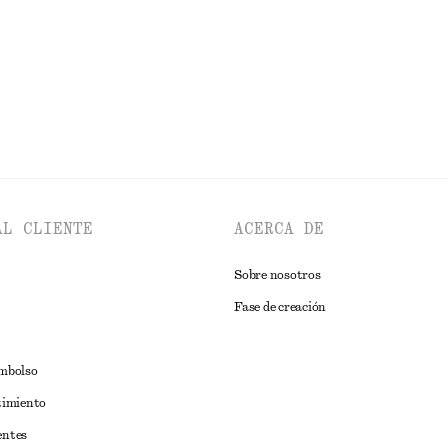
EXPLORAR TOPS Y CAMISETAS
AL CLIENTE
ACERCA DE
Sobre nosotros
Fase de creación
embolso
timiento
entes