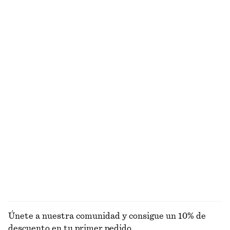
Cárdigan de canalé
Pantalones cortos tipo sastre a la rodilla
€ 29
€ 69
€ 27
€ 69
Última oportunidad
Última oportunidad
Minivestido lencero de satén
Pantalones de satén sin cordones
€ 49
€ 69
€ 89
Última oportunidad
Nuevo
+
1
Falda lencera hasta la rodilla
Camiseta de tirantes con cuello redondo
€ 69
€ 12
€ 22
Nuevo
Última oportunidad
EXPLORAR TOPS Y CAMISETAS
Únete a nuestra comunidad y consigue un 10% de
descuento en tu primer pedido.