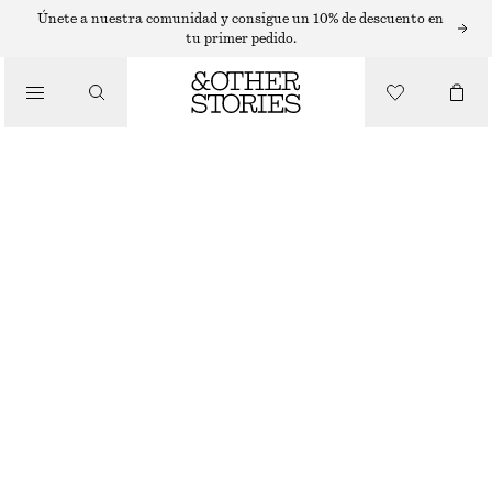
T-SHIRTS
Únete a nuestra comunidad y consigue un 10% de descuento en
tu primer pedido.
/
TOPS Y CAMISETAS
POLO DE PUNTO CALADO
€ 35
€ 69
ÚLTIMA OPORTUNIDAD
/
ROPA
BLANCO
XS
S
M
L