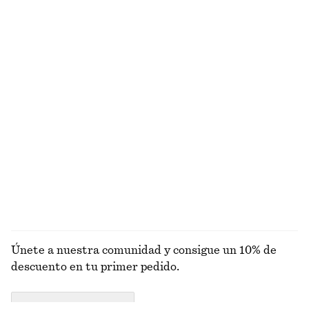
9 fragancias
Top de punto en mezcla de alpaca
Bruma corporal Punk Bouquet
€ 69
€ 15
150 ML | € 100 / 1 L
9 fragancias
Crema de manos Punk Bouquet
Bruma corporal Pink Noon
€ 7
€ 15
30 ML | € 233.33 / 1 L
150 ML | € 100 / 1 L
9 fragancias
9 fragancias
EXPLORAR FRAGANCIAS
Únete a nuestra comunidad y consigue un 10% de
descuento en tu primer pedido.
CREATE ACCOUNT