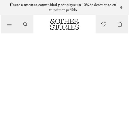
ACEITE PERFUMADO
Únete a nuestra comunidad y consigue un 10% de descuento en
tu primer pedido.
/
FRAGANCIAS
ACEITE PERFUMADO PAPER BLOSSOM
€ 19
6 ML | € 3 166.67 / 1 L
/
BELLEZA
PAPER BLOSSOM
+
15
ELIGE TALLA
Encontrar en tienda