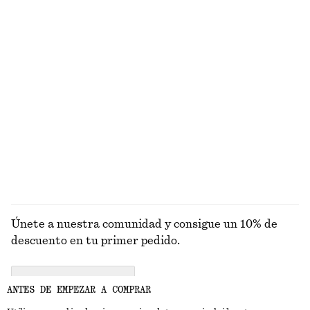
Blusa fruncida de crepé
Sandalias de piel tipo mule
€ 29
€ 79
€ 39
€ 99
Última oportunidad
Última oportunidad
Falda midi de satén con cordón de ajuste
Camiseta de tirantes ajustada
€ 49
€ 89
€ 10
€ 19
Última oportunidad
Última oportunidad
EXPLORAR TOPS Y CAMISETAS
Únete a nuestra comunidad y consigue un 10% de
descuento en tu primer pedido.
CREATE ACCOUNT
ANTES DE EMPEZAR A COMPRAR