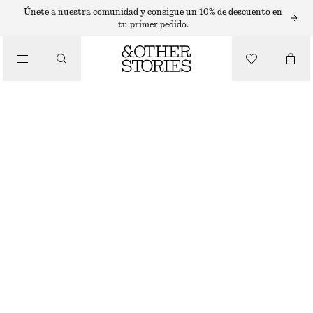
T-SHIRTS
Únete a nuestra comunidad y consigue un 10% de descuento en
tu primer pedido.
/
TOPS Y CAMISETAS
TOP SIN MANGAS TEXTURIZADO
€ 39
€ 79
ÚLTIMA OPORTUNIDAD
/
ROPA
VERDE
32
34
36
38
40
42
44