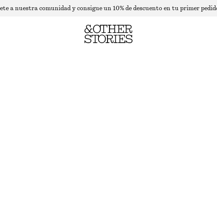
ete a nuestra comunidad y consigue un 10% de descuento en tu primer pedid
SCARF HEM HALTER TOP
AGOTADO
GREEN PRINT
32
34
36
38
40
42
44
Guía de tallas
TALLA