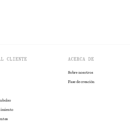
EXPLORAR TOPS Y CAMISETAS
AL CLIENTE
ACERCA DE
Sobre nosotros
Fase de creación
embolso
timiento
entes