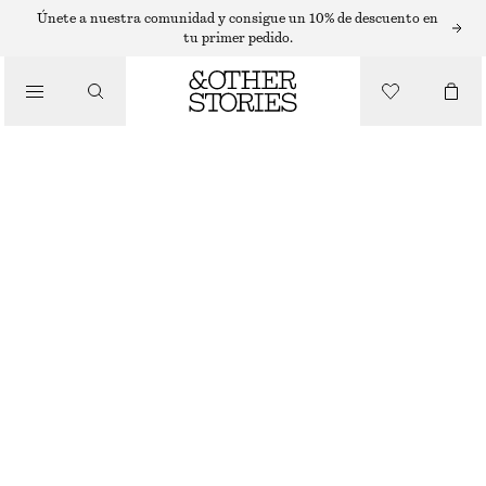
SLEEVELESS TOPS
Únete a nuestra comunidad y consigue un 10% de descuento en
tu primer pedido.
/
TOPS Y CAMISETAS
TOP DE SEDA SIN MANGAS CON VOLANTES
€ 39
€ 99
ÚLTIMA OPORTUNIDAD
/
ROPA
MORADO
32
34
36
38
40
42
44