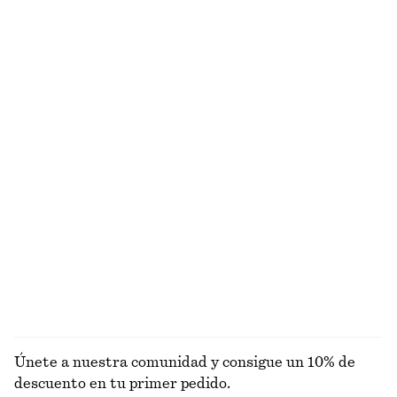
€ 29
€ 79
€ 35
€ 89
Última oportunidad
Última oportunidad
Minivestido con volantes
Vestido midi ajustado en punto de algodón
€ 45
€ 119
€ 27
€ 69
Última oportunidad
Última oportunidad
100% algodón orgánico
Top de algodón con cuello halter
Pantalones cortos tipo sastre de lino
€ 29
€ 59
€ 45
€ 69
Última oportunidad
Última oportunidad
+
1
Alpaca-lana
EXPLORAR TOPS Y CAMISETAS
Únete a nuestra comunidad y consigue un 10% de
descuento en tu primer pedido.