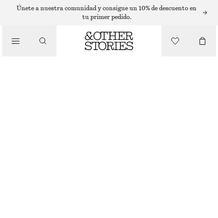
SUÉTERES
Únete a nuestra comunidad y consigue un 10% de descuento en
tu primer pedido.
/
PRENDAS DE PUNTO
CAMISETA DE PUNTO TRANSPARENTE
€ 25
€ 59
ÚLTIMA OPORTUNIDAD
/
ROPA
BEIGE/TURQUESA
XS
S
M
L