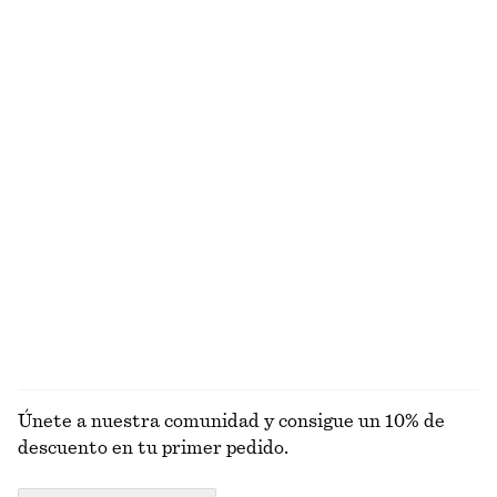
¿NO ES LO QUE ESTABAS BUSCANDO?
EXPLORA OTRAS COLECCIONES
PRENDAS DE
VESTIDOS
ACCESORIOS
CHAQUETAS Y
PUNTO
ABRIGOS
Únete a nuestra comunidad y consigue un 10% de
descuento en tu primer pedido.