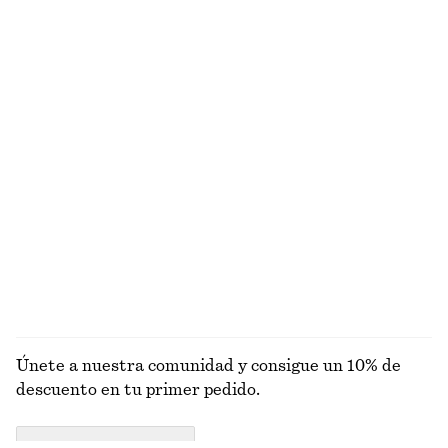
Camisa de algodón
Camisa sin mangas de algodón Pima
€ 49
€ 79
€ 22
€ 59
Última oportunidad
Última oportunidad
Alpaca-lana
Alpaca-lana
+
2
Loción corporal Fleur de Mimosa
Top de punto drapeado
€ 9
€ 17
€ 22
€ 49
Última oportunidad
350 ML | € 25.71 / 1 L
Última oportunidad
8 fragancias
EXPLORAR TOPS Y CAMISETAS
Únete a nuestra comunidad y consigue un 10% de
descuento en tu primer pedido.
CREATE ACCOUNT