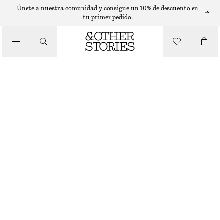
SLEEVELESS TOPS
Únete a nuestra comunidad y consigue un 10% de descuento en
tu primer pedido.
/
TOPS Y CAMISETAS
CAMISETA DE TIRANTES CON CUELLO REDONDO
€ 12
€ 22
ÚLTIMA OPORTUNIDAD
/
ROPA
AZUL CLARO/AZUL
XS
S
M
L