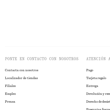
Última oportunidad
Última oportun
PONTE EN CONTACTO CON NOSOTROS
ATENCIÓN 
Contacta con nosotros
Pago
Localizador de tiendas
Tarjeta regalo
Filiales
Entrega
Empleo
Devolución y re
Prensa
Derecho de desis
Preguntas frecu