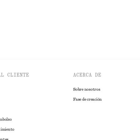
idad
Última oportunidad
EXPLORAR CHAQUETAS Y ABRIGOS
AL CLIENTE
ACERCA DE
Sobre nosotros
Fase de creación
embolso
timiento
entes