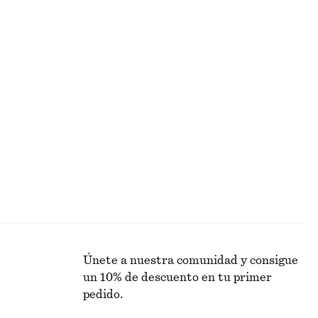
tal
Vestido midi acampanado de lino
€ 99
Nuevo
100% lino
+
5
Chaqueta de silueta cuadrada
€ 129
Únete a nuestra comunidad y consigue
un 10% de descuento en tu primer
pedido.