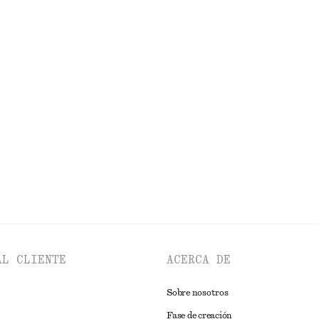
+
5
odón de silueta cuadrada
Chaqueta corta con cremallera fron
€ 129
gánico
Chaqueta funcional corte holgado cordón de ajuste
Camiseta de canalé
€ 25
EXPLORAR MINIBOLSOS
AL CLIENTE
ACERCA DE
Sobre nosotros
Fase de creación