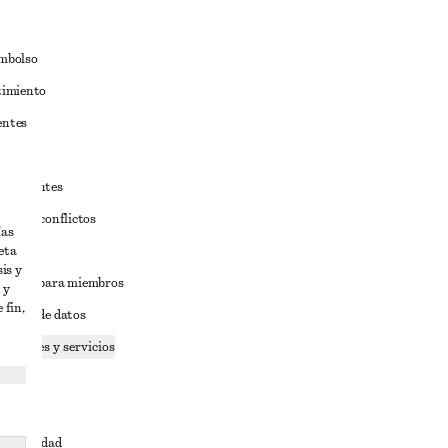
embolso
timiento
entes
estudiantes
iva de conflictos
ías
eta
ciones
is y
iciones para miembros
 y
 fin,
tición de datos
 cookies y servicios
dad
ervicio
cesibilidad