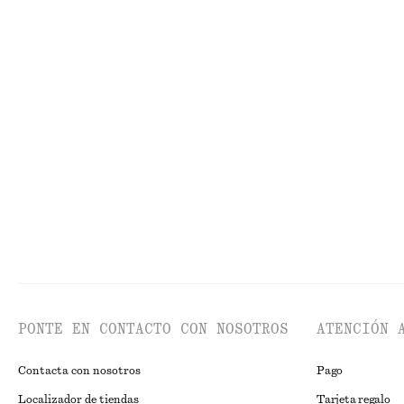
Minivestido de lino
Camiseta de alg
€ 79
€ 25
Nuevo
100% lino
100% algodón or
Gabardina de doble botonadura y corte holgado
€ 179
€ 149
Alpaca-lana
Alpaca-lana
PONTE EN CONTACTO CON NOSOTROS
ATENCIÓN 
Contacta con nosotros
Pago
Localizador de tiendas
Tarjeta regalo