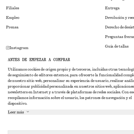
Filiales
Entrega
Empleo
Devolución y re
Prensa
Derecho de desis
Preguntas frecu
Guía de tallas
Instagram
Descuento para 
Pinterest
ANTES DE EMPEZAR A COMPRAR
Solución alternat
Facebook
Utilizamos cookies de origen propio y de terceros, incluidas otras tecnolog
de seguimiento de editores externos, para ofrecerte la funcionalidad compl
Términos y condi
YouTube
de nuestro sitio web, personalizar su experiencia de usuario, realizar anális
Términos y cond
proporcionar publicidad personalizada en nuestros sitios web, aplicaciones
TikTok
newsletters en Internet y a través de plataformas de redes sociales. Con ese
Cookies y compar
recopilamos información sobre el usuario, los patrones de navegación y el
dispositivo.
Configuración de
Leer más
Aviso de privaci
Condiciones de s
Declaración de ac