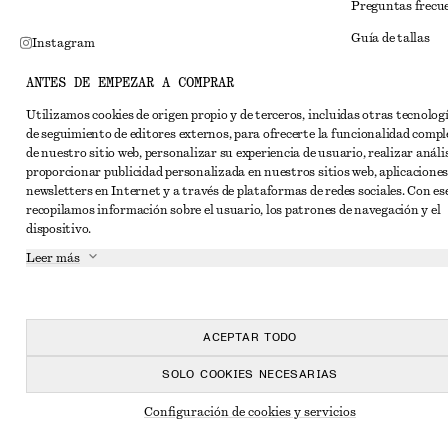
Preguntas frecu
Guía de tallas
Instagram
Descuento para 
Pinterest
ANTES DE EMPEZAR A COMPRAR
Solución alternat
Facebook
Utilizamos cookies de origen propio y de terceros, incluidas otras tecnolog
de seguimiento de editores externos, para ofrecerte la funcionalidad compl
Términos y condi
YouTube
de nuestro sitio web, personalizar su experiencia de usuario, realizar anális
Términos y cond
proporcionar publicidad personalizada en nuestros sitios web, aplicaciones
TikTok
newsletters en Internet y a través de plataformas de redes sociales. Con ese
Cookies y compar
recopilamos información sobre el usuario, los patrones de navegación y el
dispositivo.
Configuración de
Leer más
Aviso de privaci
Condiciones de s
Declaración de ac
ACEPTAR TODO
SOLO COOKIES NECESARIAS
Configuración de cookies y servicios