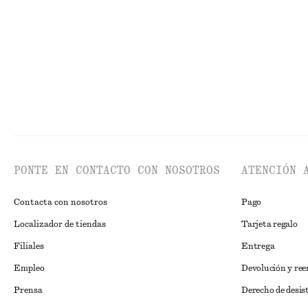
Última oportunidad
Algodón-lino
PONTE EN CONTACTO CON NOSOTROS
ATENCIÓN 
Contacta con nosotros
Pago
Localizador de tiendas
Tarjeta regalo
Filiales
Entrega
Empleo
Devolución y re
Prensa
Derecho de desis