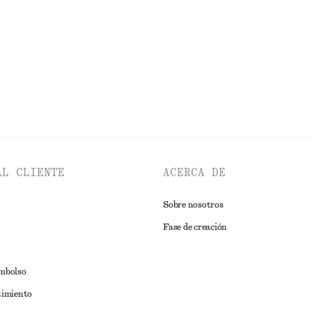
EXPLORAR VESTIDOS
AL CLIENTE
ACERCA DE
Sobre nosotros
Fase de creación
embolso
timiento