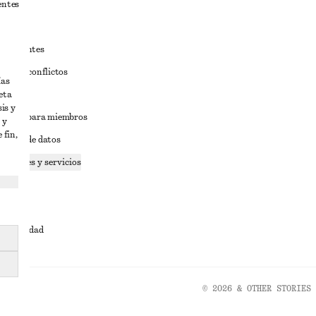
entes
estudiantes
iva de conflictos
ías
eta
ciones
is y
iciones para miembros
 y
 fin,
tición de datos
 cookies y servicios
dad
ervicio
cesibilidad
© 2026 & OTHER STORIES