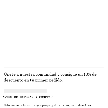
Traje de baño con escote en pico y espalda cruzada
Top de algodón de un solo hombro
€ 69
€ 59
100% algodón orgánico
Vestido midi de canalé
Traje de baño de escote triangular
€ 69
€ 69
EXPLORAR VESTIDOS
Únete a nuestra comunidad y consigue un 10% de
descuento en tu primer pedido.
CREATE ACCOUNT
ANTES DE EMPEZAR A COMPRAR
Utilizamos cookies de origen propio y de terceros, incluidas otras