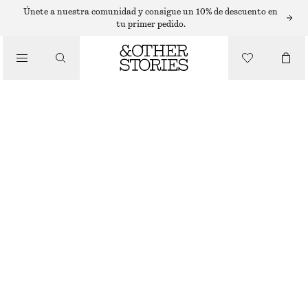
MINIVESTIDOS
Únete a nuestra comunidad y consigue un 10% de descuento en
tu primer pedido.
/
VESTIDOS
VESTIDO DE TIRANTES
€ 59
/
ROPA
MARRÓN
XS
S
M
L
Guía de tallas
TALLA