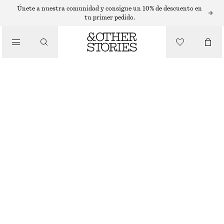
Únete a nuestra comunidad y consigue un 10% de descuento en
tu primer pedido.
/
BIKINIS
/
TOP DE BIKINI TIPO BANDEAU CON LAZO FRONTAL
BAÑADORES
€ 35
/
ROPA
BLANCO/NEGRO
32
34
36
38
40
42
44
Guía de tallas
TALLA