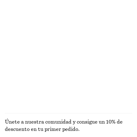
Traje de baño con escote en pico y espalda cruzada
Traje de baño de escote cuadrado
€ 69
€ 59
Pantalones sastre de lino
Sandalias de piel con tiras anchas cruzadas
€ 89
€ 89
Nuevo
+
2
100% lino
Pantalones cortos vaqueros relaxed fit
Gorro de pescador de ganchillo
€ 69
€ 39
EXPLORAR BAÑADORES
Únete a nuestra comunidad y consigue un 10% de
descuento en tu primer pedido.