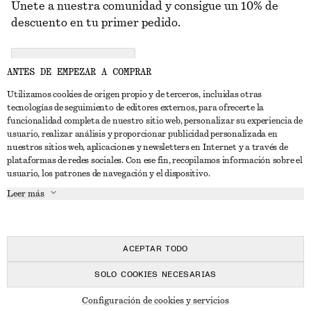
Únete a nuestra comunidad y consigue un 10% de
descuento en tu primer pedido.
CREATE ACCOUNT
ANTES DE EMPEZAR A COMPRAR
Utilizamos cookies de origen propio y de terceros, incluidas otras
tecnologías de seguimiento de editores externos, para ofrecerte la
PONTE EN CONTACTO CON NOSOTROS
funcionalidad completa de nuestro sitio web, personalizar su experiencia de
usuario, realizar análisis y proporcionar publicidad personalizada en
Contacta con nosotros
Instagram
nuestros sitios web, aplicaciones y newsletters en Internet y a través de
ATENCIÓN AL CLIENTE
plataformas de redes sociales. Con ese fin, recopilamos información sobre el
Localizador de tiendas
Pinterest
usuario, los patrones de navegación y el dispositivo.
Pago
ACERCA DE
Filiales
Facebook
Leer más
Tarjeta regalo
Sobre nosotros
Empleo
YouTube
Entrega
Fase de creación
Prensa
TikTok
Devolución y reembolso
ACEPTAR TODO
Derecho de desistimiento
SOLO COOKIES NECESARIAS
Preguntas frecuentes
© 2026 & OTHER STORIES
Configuración de cookies y servicios
Guía de tallas