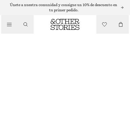
Únete a nuestra comunidad y consigue un 10% de descuento en
tu primer pedido.
/
BIKINIS
/
TOP DE BIKINI DE TRIÁNGULO
BAÑADORES
€ 22
€ 29
ÚLTIMA OPORTUNIDAD
/
ROPA
AZUL OSCURO/LUNARES BLANCOS
32
34
36
38
40
42
44