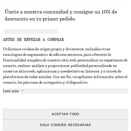
Únete a nuestra comunidad y consigue un 10% de
descuento en tu primer pedido.
CREATE ACCOUNT
ANTES DE EMPEZAR A COMPRAR
Utilizamos cookies de origen propio y de terceros, incluidas otras
tecnologías de seguimiento de editores externos, para ofrecerte la
PONTE EN CONTACTO CON NOSOTROS
funcionalidad completa de nuestro sitio web, personalizar su experiencia de
usuario, realizar análisis y proporcionar publicidad personalizada en
Contacta con nosotros
Instagram
nuestros sitios web, aplicaciones y newsletters en Internet y a través de
ATENCIÓN AL CLIENTE
plataformas de redes sociales. Con ese fin, recopilamos información sobre el
Localizador de tiendas
Pinterest
usuario, los patrones de navegación y el dispositivo.
Pago
ACERCA DE
Filiales
Facebook
Leer más
Tarjeta regalo
Sobre nosotros
Empleo
YouTube
Entrega
Fase de creación
Prensa
TikTok
Devolución y reembolso
ACEPTAR TODO
Derecho de desistimiento
SOLO COOKIES NECESARIAS
Preguntas frecuentes