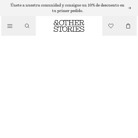
VESTIDOS MIDI
Únete a nuestra comunidad y consigue un 10% de descuento en
tu primer pedido.
/
VESTIDOS
VESTIDO MIDI AJUSTADO Y CON VUELO
€ 99
/
NUEVO
ROPA
MARRÓN OSCURO
32
34
36
38
40
42
44