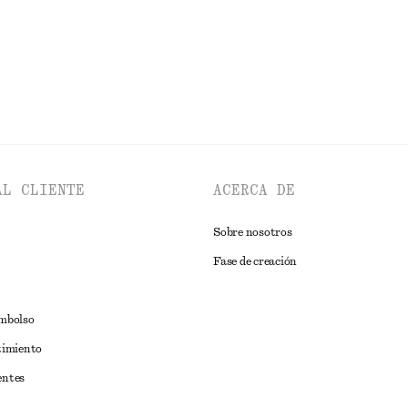
EXPLORAR FALDAS
AL CLIENTE
ACERCA DE
Sobre nosotros
Fase de creación
embolso
timiento
entes