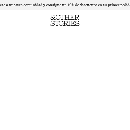
ete a nuestra comunidad y consigue un 10% de descuento en tu primer pedid
VOLUMINOUS A-LINE PLEATED SKIRT
AGOTADO
CREAM FLORAL PRINT
32
34
36
38
40
42
44
Guía de tallas
TALLA