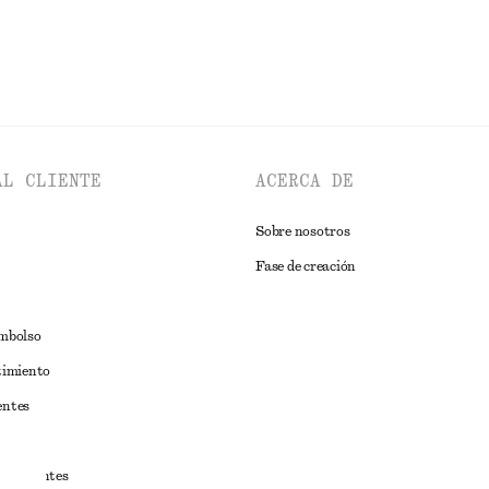
AL CLIENTE
ACERCA DE
Sobre nosotros
Fase de creación
embolso
timiento
entes
estudiantes