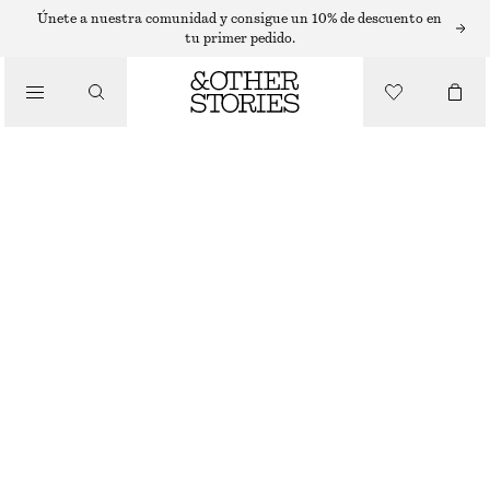
PANTALONES STRAIGHT FIT
Únete a nuestra comunidad y consigue un 10% de descuento en
tu primer pedido.
/
PANTALONES DE TRABAJO
PANTALONES
€ 49
€ 99
AGOTADO
/
ROPA
MOSTAZA
32
34
36
38
40
42
44