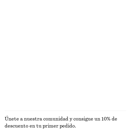
¿NO ES LO QUE ESTABAS BUSCANDO?
EXPLORA OTRAS COLECCIONES
PRENDAS DE
VESTIDOS
ACCESORIOS
CHAQUETAS Y
PUNTO
ABRIGOS
Únete a nuestra comunidad y consigue un 10% de
descuento en tu primer pedido.