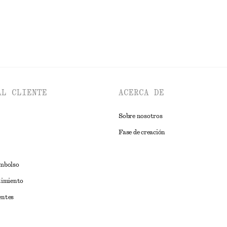
AL CLIENTE
ACERCA DE
Sobre nosotros
Fase de creación
embolso
timiento
entes