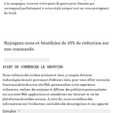
à la campagne, trouvez votre paire de gants pour femmes qui
correspond parfaitement à votre style unique tout en vous protégeant
du froid.
Rejoignez-nous et bénéficiez de 10% de réduction sur
une commande.
CREATE ACCOUNT
AVANT DE COMMENCER LE SHOPPING
Nous utilisons des cookies internes et tiers, y compris d'autres
technologies de suivi provenant d'éditeurs tiers, pour vous offrir toutes les
NOUS CONTACTER
fonctionnalités de notre site Web, personnaliser votre expérience
utilisateur, réaliser des analyses et diffuser des publicités personnalisées
Nous contacter
Instagram
sur nos sites Web, applications et newsletters sur Internet et via les
SERVICE CLIENT
plateformes de médias sociaux. À cette fin, nous recueillons des
Trouver un magasin
Pinterest
informations sur l'utilisateur, ses habitudes de navigation et son appareil.
Paiement
À PROPOS
Affilié(e)s
Facebook
Lire plus