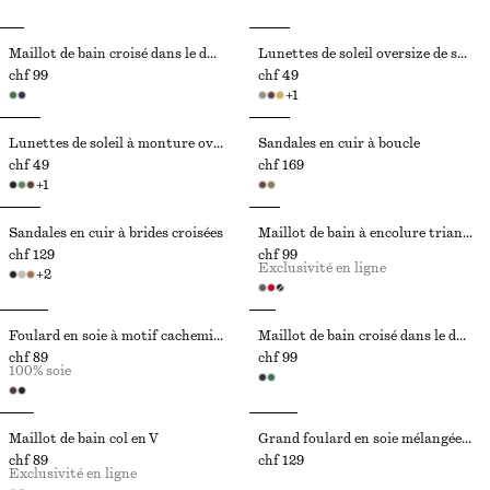
Maillot de bain croisé dans le dos à encolure en V
Lunettes de soleil oversize de style aviateur
chf 99
chf 49
+
1
Lunettes de soleil à monture ovale
Sandales en cuir à boucle
chf 49
chf 169
+
1
Sandales en cuir à brides croisées
Maillot de bain à encolure triangle
chf 129
chf 99
Exclusivité en ligne
+
2
Foulard en soie à motif cachemire
Maillot de bain croisé dans le dos à encolure en V
chf 89
chf 99
100% soie
Maillot de bain col en V
Grand foulard en soie mélangée à motif cachemire
chf 89
chf 129
Exclusivité en ligne