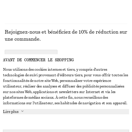
Rejoignez-nous et bénéficiez de 10% de réduction sur
une commande.
CREATE ACCOUNT
AVANT DE COMMENCER LE SHOPPING
Nous utilisons des cookies internes et tiers, y compris d'autres
technologies de suivi provenant d'éditeurs tiers, pour vous offrir toutes les
NOUS CONTACTER
fonctionnalités de notre site Web, personnaliser votre expérience
utilisateur, réaliser des analyses et diffuser des publicités personnalisées
Nous contacter
Instagram
sur nos sites Web, applications et newsletters sur Internet et via les
SERVICE CLIENT
plateformes de médias sociaux. À cette fin, nous recueillons des
Trouver un magasin
Pinterest
informations sur l'utilisateur, ses habitudes de navigation et son appareil.
Paiement
À PROPOS
Affilié(e)s
Facebook
Lire plus
Livraison
À propos de nous
Emplois
Youtube
Retour et remboursement
En cours de réalisation
Presse
TikTok