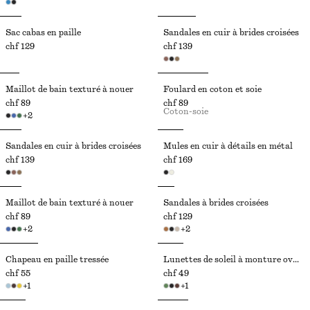
Sac cabas en paille
Sandales en cuir à brides croisées
chf 129
chf 139
Maillot de bain texturé à nouer
Foulard en coton et soie
chf 89
chf 89
Coton-soie
+
2
Sandales en cuir à brides croisées
Mules en cuir à détails en métal
chf 139
chf 169
Maillot de bain texturé à nouer
Sandales à brides croisées
chf 89
chf 129
+
2
+
2
Chapeau en paille tressée
Lunettes de soleil à monture ovale
chf 55
chf 49
+
1
+
1