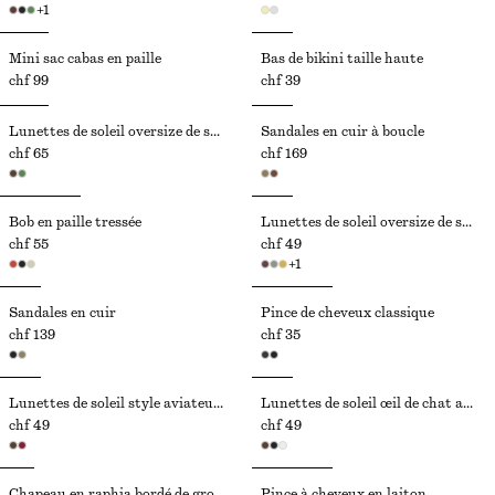
+
1
Mini sac cabas en paille
Bas de bikini taille haute
chf 99
chf 39
Lunettes de soleil oversize de style aviateur
Sandales en cuir à boucle
chf 65
chf 169
Bob en paille tressée
Lunettes de soleil oversize de style aviateur
chf 55
chf 49
+
1
Sandales en cuir
Pince de cheveux classique
chf 139
chf 35
Lunettes de soleil style aviateur monture carrée
Lunettes de soleil œil de chat angulaires
chf 49
chf 49
Chapeau en raphia bordé de gros-grain
Pince à cheveux en laiton