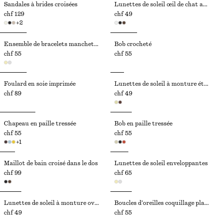
Sandales à brides croisées
Lunettes de soleil œil de chat angulaires
chf 129
chf 49
+
2
Ensemble de bracelets manchettes
Bob crocheté
chf 55
chf 55
Foulard en soie imprimée
Lunettes de soleil à monture étroite
chf 89
chf 49
Chapeau en paille tressée
Bob en paille tressée
chf 55
chf 55
+
1
Maillot de bain croisé dans le dos
Lunettes de soleil enveloppantes
chf 99
chf 65
Lunettes de soleil à monture ovale
Boucles d’oreilles coquillage plaquées or
chf 49
chf 55