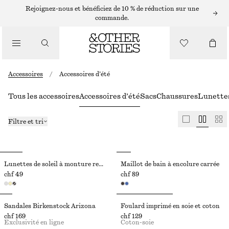
Rejoignez-nous et bénéficiez de 10 % de réduction sur une
commande.
Accessoires
/
Accessoires d’été
Tous les accessoires
Accessoires d’été
Sacs
Chaussures
Lunettes
Filtre et tri
Lunettes de soleil à monture rectangulaire et fine
Maillot de bain à encolure carrée
chf 49
chf 89
Sandales Birkenstock Arizona
Foulard imprimé en soie et coton
chf 169
chf 129
Exclusivité en ligne
Coton-soie