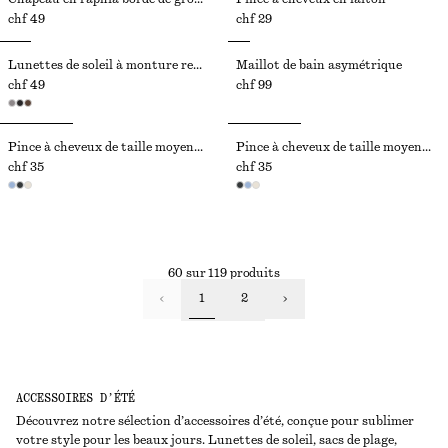
chf 49
chf 29
Lunettes de soleil à monture rectangulaire étroite
Maillot de bain asymétrique
chf 49
chf 99
Pince à cheveux de taille moyenne
Pince à cheveux de taille moyenne
chf 35
chf 35
60 sur 119 produits
1
2
ACCESSOIRES D’ÉTÉ
Découvrez notre sélection d’accessoires d’été, conçue pour sublimer
votre style pour les beaux jours. Lunettes de soleil, sacs de plage,