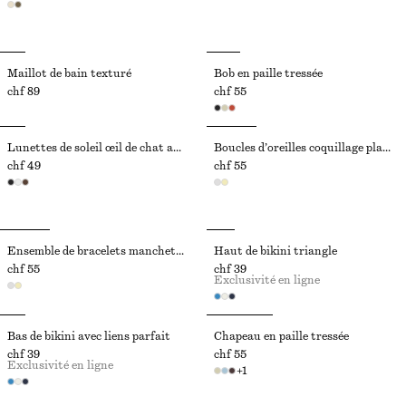
Maillot de bain texturé
Bob en paille tressée
chf 89
chf 55
Lunettes de soleil œil de chat angulaires
Boucles d’oreilles coquillage plaquées argent
chf 49
chf 55
Ensemble de bracelets manchettes
Haut de bikini triangle
chf 55
chf 39
Exclusivité en ligne
Bas de bikini avec liens parfait
Chapeau en paille tressée
chf 39
chf 55
Exclusivité en ligne
+
1