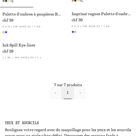
+
1
+
1
Imprimé vagues Palette d’ombres à paupières
Palette d’ombres à paupières Rouge Shadows
chf 39
chf 39
6.2 G | CHF 6290.32 / 1 KG
6.2 G | CHF 6290.32 / 1 KG
Ink Spill Eye-liner
chf 29
1.1 ML | CHF 26363.64 / 1 L
7 sur 7 produits
1
YEUX ET SOURCILS
Soulignez votre regard avec du maquillage pour les yeux et les sourcils
conçu pour un style ultra-défini. Découvrez des crayons fards à