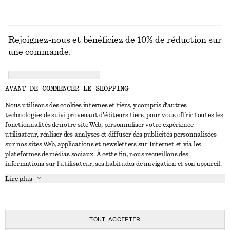
Rejoignez-nous et bénéficiez de 10% de réduction sur
une commande.
CREATE ACCOUNT
AVANT DE COMMENCER LE SHOPPING
Nous utilisons des cookies internes et tiers, y compris d'autres
technologies de suivi provenant d'éditeurs tiers, pour vous offrir toutes les
NOUS CONTACTER
fonctionnalités de notre site Web, personnaliser votre expérience
utilisateur, réaliser des analyses et diffuser des publicités personnalisées
Nous contacter
Instagram
sur nos sites Web, applications et newsletters sur Internet et via les
SERVICE CLIENT
plateformes de médias sociaux. À cette fin, nous recueillons des
Trouver un magasin
Pinterest
informations sur l'utilisateur, ses habitudes de navigation et son appareil.
Paiement
À PROPOS
Affilié(e)s
Facebook
Lire plus
Livraison
À propos de nous
Emplois
Youtube
Retour et remboursement
En cours de réalisation
Presse
TikTok
FAQ
TOUT ACCEPTER