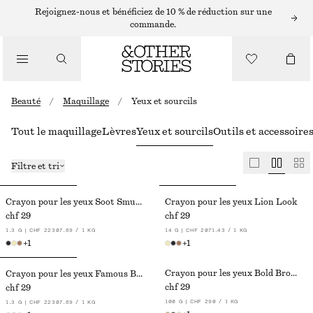
Rejoignez-nous et bénéficiez de 10 % de réduction sur une
commande.
Beauté
/
Maquillage
/
Yeux et sourcils
Tout le maquillage
Lèvres
Yeux et sourcils
Outils et accessoire
Filtre et tri
Crayon pour les yeux Soot Smudge
Crayon pour les yeux Lion Look
chf 29
chf 29
1.3 G | CHF 22307.69 / 1 KG
14 G | CHF 2071.43 / 1 KG
+
1
+
1
Crayon pour les yeux Bold Bronze
Crayon pour les yeux Famous Brown
chf 29
chf 29
100 G | CHF 290 / 1 KG
1.3 G | CHF 22307.69 / 1 KG