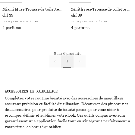
Miami Muse Trousse de toilette en toile
Zénith rose Trousse de toilette en toile
chf 39
chf 39
162 G | CHF 240.74 / 1 KG
162 G | CHF 240.74 / 1 KG
4 parfums
4 parfums
6 sur 6 produits
1
ACCESSOIRES DE MAQUILLAGE
Complétez votre routine beauté avec des accessoires de maquillage
assurant précision et facilité d’utilisation. Découvrez des pinceaux et
des accessoires pour produits de beauté pensés pour vous aider à
estomper, définir et sublimer votre look. Ces outils conçus avec soin
garantissent une application facile tout en s’intégrant parfaitement à
votre rituel de beauté quotidien.