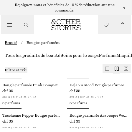
Rejoignez-nous et bénéficiez de 10 % de réduction sur une
commande.
Beauté
/
Bougies parfumées
Tous les produits de beauté
Soins pour le corps
Parfums
Maquil
Filtre et tri
Bougie parfumée Punk Bouquet
Déjà Vu Mood Bougie parfumée Déjà Vu Mood
chf 35
chf 35
870 G | CHF 40.23 / 1 KG
870 G | CHF 40.23 / 1 KG
6 parfums
6 parfums
Taschisme Pepper Bougie parfumée Tachisme Pepper
Bougie parfumée Arabesque Wood
chf 35
chf 35
870 G | CHF 40.23 / 1 KG
870 G | CHF 40.23 / 1 KG