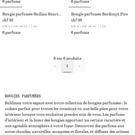
6 parfums
6 parfums
Bougie parfumée Sicilian Sunrise
Bougie parfumée Sardonyx Fire
chf 35
chf 35
870 G | CHF 40.23 / 1 KG
870 G | CHF 40.23 / 1 KG
6 parfums
6 parfums
6 sur 6 produits
1
BOUGIES PARFUMÉES
Sublimez votre espace avec notre collection de bougies parfumées : le
cadeau parfait pour toutes les occasions ou une belle pièce pour votre
intérieur lorsque vous souhaitez prendre soin de vous. Les parfums
d’intérieur et la lueur des bougies apportent un certain caractère et
une agréable atmosphère à votre foyer. Découvrez des parfums aux
notes chaudes, naturelles, musquées et florales, et diffusez des arômes