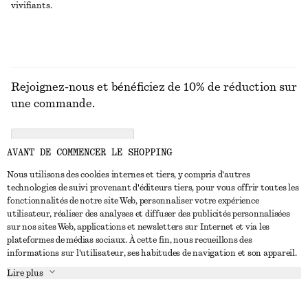
vivifiants.
Rejoignez-nous et bénéficiez de 10% de réduction sur
une commande.
CREATE ACCOUNT
AVANT DE COMMENCER LE SHOPPING
Nous utilisons des cookies internes et tiers, y compris d'autres
technologies de suivi provenant d'éditeurs tiers, pour vous offrir toutes les
NOUS CONTACTER
fonctionnalités de notre site Web, personnaliser votre expérience
utilisateur, réaliser des analyses et diffuser des publicités personnalisées
Nous contacter
Instagram
sur nos sites Web, applications et newsletters sur Internet et via les
SERVICE CLIENT
plateformes de médias sociaux. À cette fin, nous recueillons des
Trouver un magasin
Pinterest
informations sur l'utilisateur, ses habitudes de navigation et son appareil.
Paiement
À PROPOS
Affilié(e)s
Facebook
Lire plus
Livraison
À propos de nous
Emplois
Youtube
Retour et remboursement